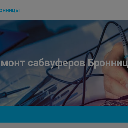
онницы
монт сабвуферов Бронни