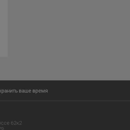
охранить ваше время
ссе 62к2
79