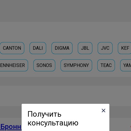
CANTON
DALI
DIGMA
JBL
JVC
KEF
ENNHEISER
SONOS
SYMPHONY
TEAC
YA
Получить
консультацию
 Бронницах
Проверенный сервис