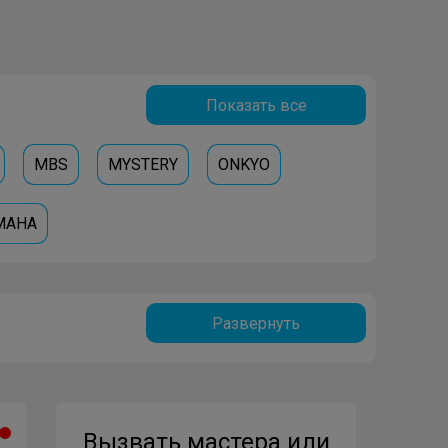
Показать все
MBS
MYSTERY
ONKYO
MAHA
Развернуть
Вызвать мастера или